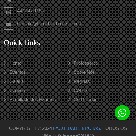
44 3142 1188
Contato@faculdadebrotas.com.br
Quick Links
Home
Professores
Eventos
Sobre Nós
Galeria
Páginas
Contato
CARD
Resultado dos Exames
Certificados
COPYRIGHT © 2024
FACULDADE BROTAS
. TODOS OS
DIREITOS RESERVADOS.