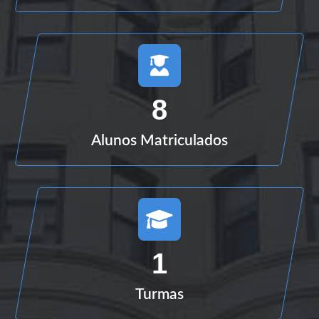
8
Alunos Matriculados
1
Turmas