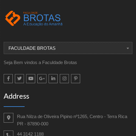
FACULDADE BROTAS
Seja Bem vindos a Faculdade Brotas
Address
Rua Nilza de Oliveira Pipino nº1265, Centro - Terra Rica
PR - 87890-000
44 3142 1188