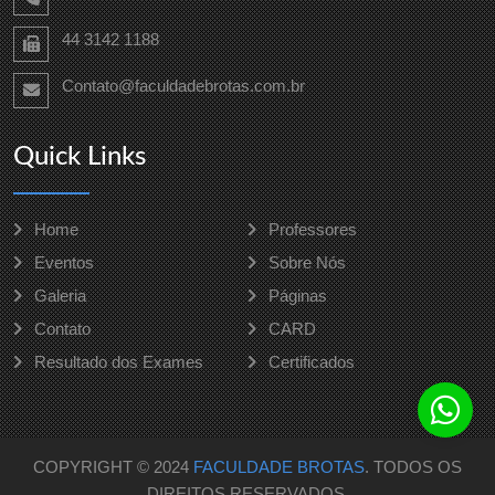
44 3142 1188
Contato@faculdadebrotas.com.br
Quick Links
Home
Professores
Eventos
Sobre Nós
Galeria
Páginas
Contato
CARD
Resultado dos Exames
Certificados
COPYRIGHT © 2024
FACULDADE BROTAS
. TODOS OS
DIREITOS RESERVADOS.