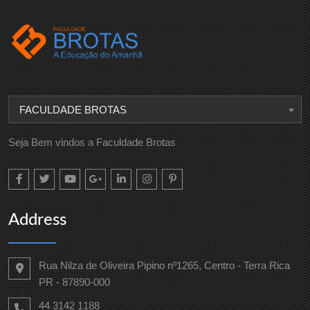
FACULDADE BROTAS
Seja Bem vindos a Faculdade Brotas
Address
Rua Nilza de Oliveira Pipino nº1265, Centro - Terra Rica
PR - 87890-000
44 3142 1188