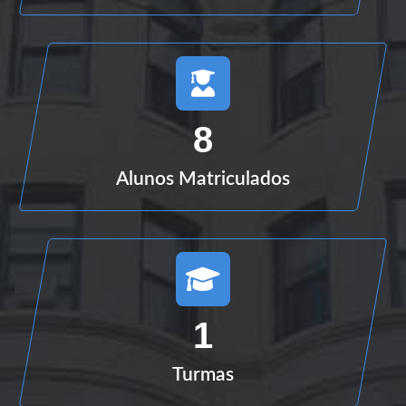
8
Alunos Matriculados
1
Turmas